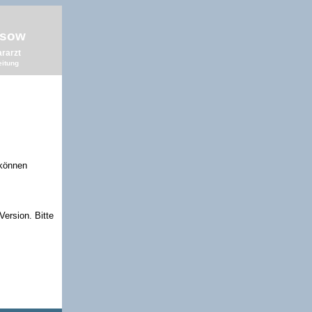
esow
ararzt
eitung
 können
Version. Bitte