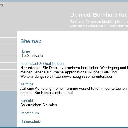
Dr. med. Bernhard Ki
Facharzt für Innere Medizin | Honor
Notdienste | Vertretungen | Transportbegl
Sitemap
Home
Die Startseite
Lebenslauf & Qualifikation
Hier erfahren Sie Details zu meinem beruflichen Werdegang und
meinen Lebenslauf, meine Approbationsurkunde, Fort- und
Weiterbildungszertifikate sowie Zeugnisse herunterladen
Termine
Auf eine Auflistung meiner Termine verzichte ich in der aktuellen 
nehmen Sie Kontakt mit mir auf
Kontakt
So erreichen Sie mich
Impressum
Datenschutz