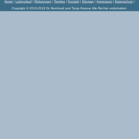
Home
|
Lebenslauf
|
Referenzen
|
Termine
|
Kontakt
|
Sitemap
|
Impressum
|
Datenschutz
|
Copyright © 2010-2018 Dr. Bernhard und Tanja Kiesow. Alle Rechte vorbehalten.